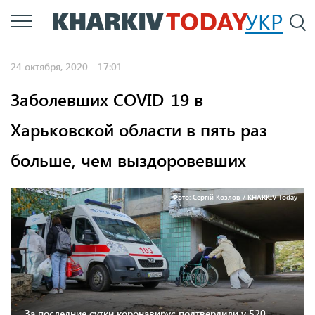
Перейти
УКР
По
к
основному
24 октября, 2020 - 17:01
содержанию
Заболевших COVID-19 в
Харьковской области в пять раз
больше, чем выздоровевших
Фото: Сергій Козлов / KHARKIV Today
За последние сутки коронавирус подтвердили у 520