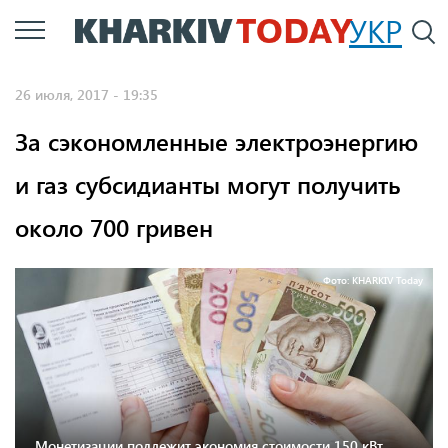
Перейти
УКР
По
к
основному
26 июля, 2017 - 19:35
содержанию
За сэкономленные электроэнергию
и газ субсидианты могут получить
около 700 гривен
Фото: KHARKIV Today
Монетизации подлежит экономия стоимости 150 кВт