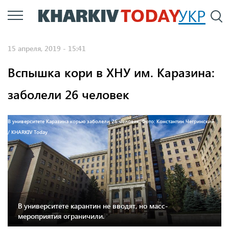
Перейти
УКР
По
к
основному
15 апреля, 2019 - 15:41
содержанию
Вспышка кори в ХНУ им. Каразина:
заболели 26 человек
В университете Каразина корью заболели 26 человек. Фото: Константин Чегринский
/ KHARKIV Today
В университете карантин не вводят, но масс-
мероприятия ограничили.