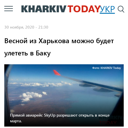
Перейти
УКР
По
к
основному
30 ноября, 2020 - 21:30
содержанию
Весной из Харькова можно будет
улететь в Баку
Фото: KHARKIV Today
Прямой авиарейс SkyUp разрешают открыть в конце
марта.