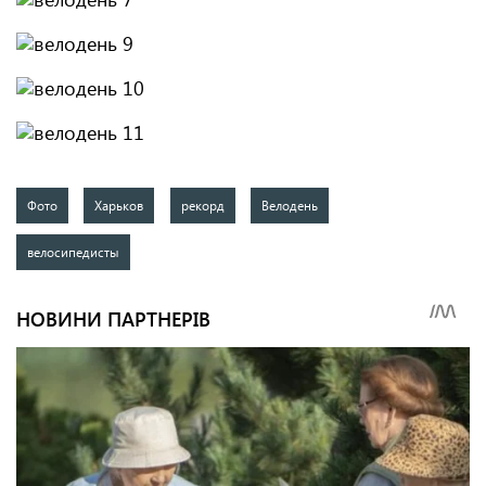
Фото
Харьков
рекорд
Велодень
велосипедисты