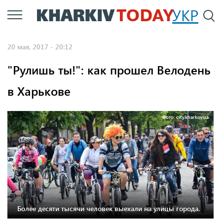
Перейти
УКР
По
к
основному
20 мая, 2017 - 20:12
содержанию
"Рулишь ты!": как прошел Велодень
в Харькове
Фото: city.kharkov.ua
Более десяти тысячи человек выехали на улицы города.