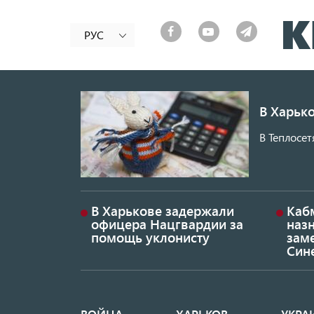
РУС
В Харько
В Теплосет
В Харькове задержали
Каб
офицера Нацгвардии за
наз
помощь уклонисту
заме
Син