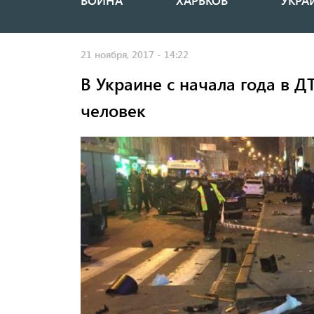
ВОЙНА
ХАРЬКОВ
УКРА
Основная
навигация
21 ноября, 2017 - 14:22
В Украине с начала года в Д
человек