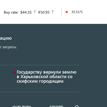
Buy rate:
$44.35
€50.95
35.51°C
up
up
изацию
т затраты.
Государству вернули землю
в Харьковской области со
скифским городищем