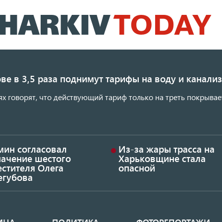
Перейти
к
основному
содержанию
ве в 3,5 раза поднимут тарифы на воду и канал
ях говорят, что действующий тариф только на треть покрывае
мин согласовал
Из-за жары трасса на
начение шестого
Харьковщине стала
стителя Олега
опасной
егубова