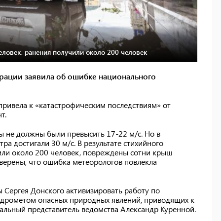
человек, ранения получили около 200 человек
ерации заявила об ошибке национального
ривела к «катастрофическим последствиям» от
т.
ы не должны были превысить 17-22 м/с. Но в
ра достигали 30 м/с. В результате стихийного
чили около 200 человек, повреждены сотни крыш
уверены, что ошибка метеорологов повлекла
 Сергея Донского активизировать работу по
дрометом опасных природных явлений, приводящих к
альный представитель ведомства Александр Куренной.