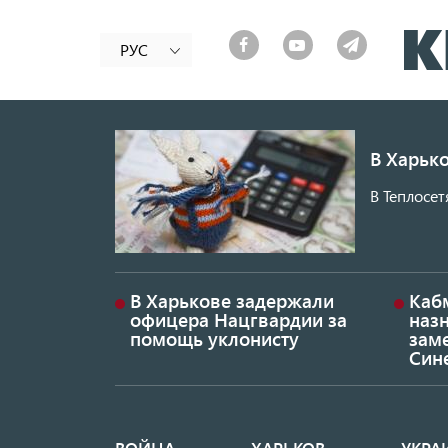
РУС
В Харько
В Теплосет
В Харькове задержали
Каб
офицера Нацгвардии за
наз
помощь уклонисту
заме
Син