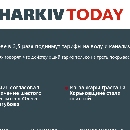
Перейти
к
основному
содержанию
ве в 3,5 раза поднимут тарифы на воду и канал
ях говорят, что действующий тариф только на треть покрывае
мин согласовал
Из-за жары трасса на
начение шестого
Харьковщине стала
стителя Олега
опасной
егубова