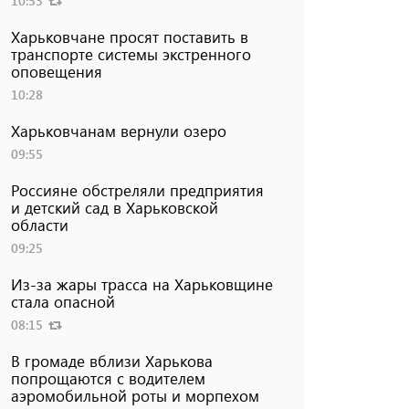
10:53
Харьковчане просят поставить в
транспорте системы экстренного
оповещения
10:28
Харьковчанам вернули озеро
09:55
Россияне обстреляли предприятия
и детский сад в Харьковской
области
09:25
Из-за жары трасса на Харьковщине
стала опасной
08:15
В громаде вблизи Харькова
попрощаются с водителем
аэромобильной роты и морпехом