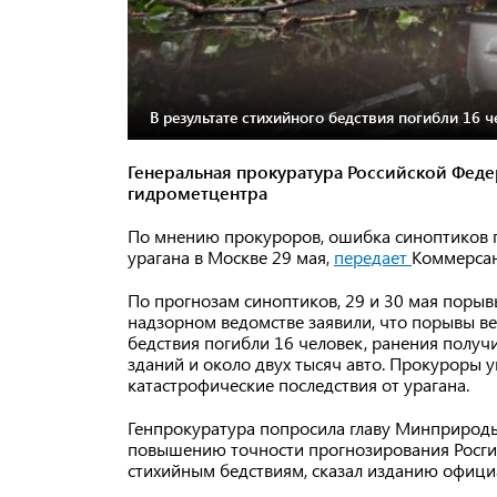
В результате стихийного бедствия погибли 16 
Генеральная прокуратура Российской Фед
гидрометцентра
По мнению прокуроров, ошибка синоптиков п
урагана в Москве 29 мая,
передает
Коммерсан
По прогнозам синоптиков, 29 и 30 мая порыв
надзорном ведомстве заявили, что порывы вет
бедствия погибли 16 человек, ранения полу
зданий и около двух тысяч авто. Прокуроры 
катастрофические последствия от урагана.
Генпрокуратура попросила главу Минприроды
повышению точности прогнозирования Росги
стихийным бедствиям, сказал изданию офици