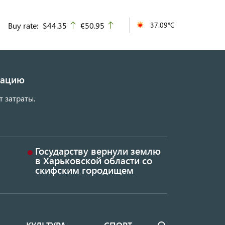
Buy rate:
$44.35
€50.95
37.09°C
up
up
изацию
т затраты.
Государству вернули землю
в Харьковской области со
скифским городищем