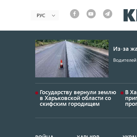
РУС
Из-за ж
Водителей 
Государству вернули землю
В Х
в Харьковской области со
приг
скифским городищем
проп