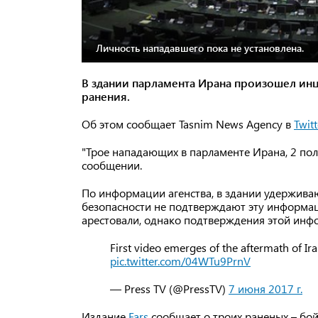
Личность нападавшего пока не установлена.
В здании парламента Ирана произошел инц
ранения.
Об этом сообщает Tasnim News Agency в
Twitt
"Трое нападающих в парламенте Ирана, 2 полу
сообщении.
По информации агенства, в здании удержива
безопасности не подтверждают эту информа
арестовали, однако подтверждения этой инф
First video emerges of the aftermath of Ir
pic.twitter.com/04WTu9PrnV
— Press TV (@PressTV)
7 июня 2017 г.
Издание
Fars
сообщает о троих раненых – бо