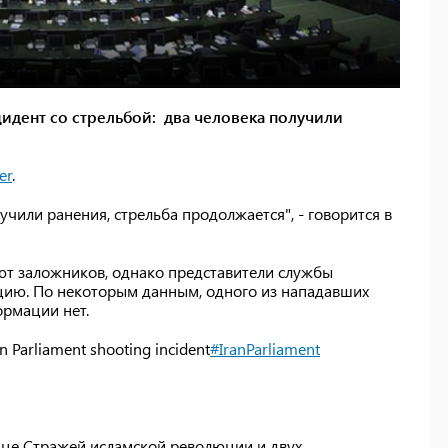
идент со стрельбой: два человека получили
er
.
чили ранения, стрельба продолжается", - говорится в
ют заложников, однако представители службы
цию. По некоторым данным, одного из нападавших
ормации нет.
an Parliament shooting incident
#IranParliament
йце Стражей исламской революции и двух