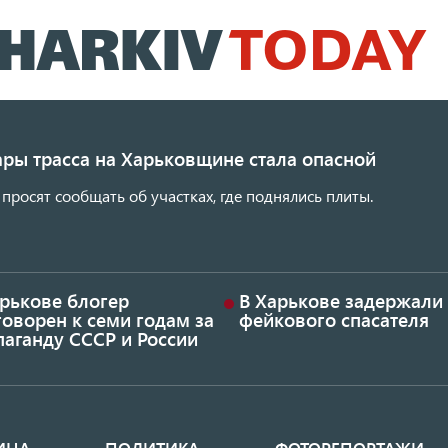
Перейти
к
основному
содержанию
ары трасса на Харьковщине стала опасной
просят сообщать об участках, где поднялись плиты.
арькове блогер
В Харькове задержали
оворен к семи годам за
фейкового спасателя
аганду СССР и России