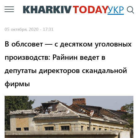
Перейти
УКР
По
к
основному
05 октября, 2020 - 17:31
содержанию
В облсовет — с десятком уголовных
производств: Райнин ведет в
депутаты директоров скандальной
фирмы