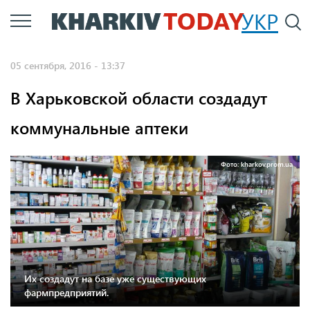
Перейти
УКР
По
к
основному
05 сентября, 2016 - 13:37
содержанию
В Харьковской области создадут
коммунальные аптеки
Фото: kharkov.prom.ua
Их создадут на базе уже существующих
фармпредприятий.