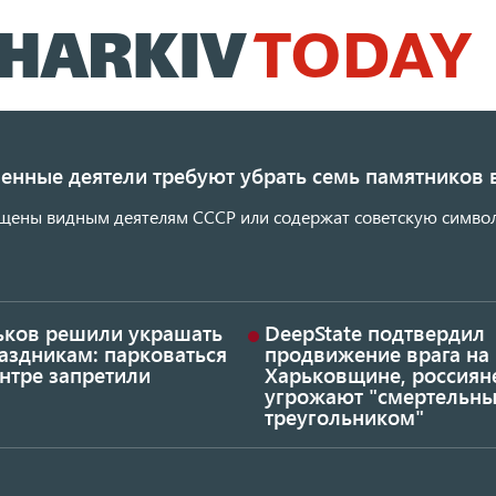
Перейти
к
основному
содержанию
енные деятели требуют убрать семь памятников 
щены видным деятелям СССР или содержат советскую символ
ьков решили украшать
DeepState подтвердил
аздникам: парковаться
продвижение врага на
нтре запретили
Харьковщине, россиян
угрожают "смертельн
треугольником"