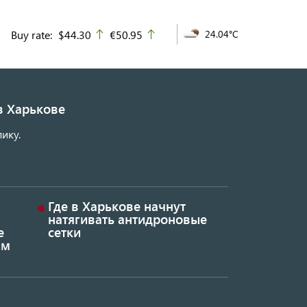
Buy rate:
$44.30
€50.95
24.04°C
up
up
в Харькове
ику.
Где в Харькове начнут
натягивать антидроновые
е
сетки
ым