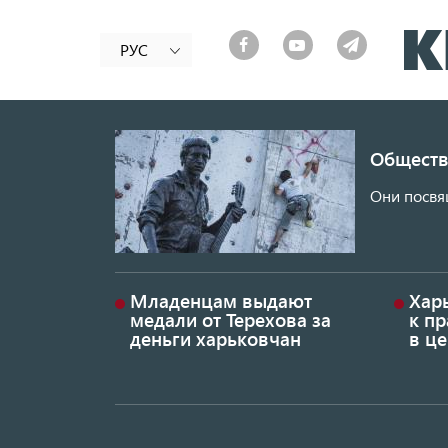
РУС
Обществ
Они посвя
Младенцам выдают
Хар
медали от Терехова за
к пр
деньги харьковчан
в це