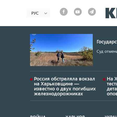
РУС
Государ
Суд отмен
Россия обстреляла вокзал
На 
на Харьковщине —
тес
известно о двух погибших
дет
железнодорожниках
опо