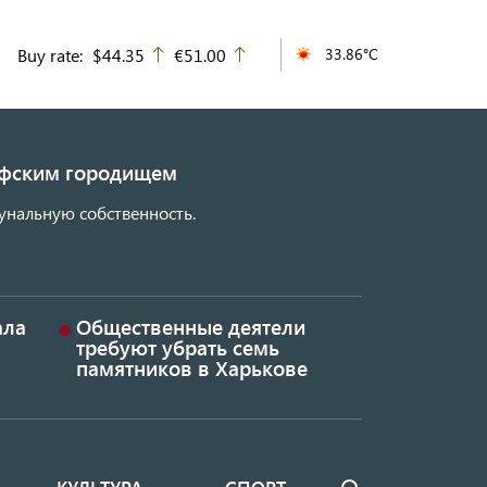
Buy rate:
$44.35
€51.00
33.86°C
up
up
кифским городищем
унальную собственность.
ала
Общественные деятели
требуют убрать семь
памятников в Харькове