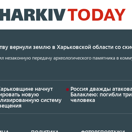
Перейти
к
основному
содержанию
ству вернули землю в Харьковской области со с
ил незаконную передачу археологического памятника в комм
Харьковщине начнут
Россия дважды атаков
тировать новую
Балаклею: погибли три
ализированную систему
человека
вещения