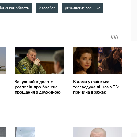
Донецкая область
Иловайск
украинские военные