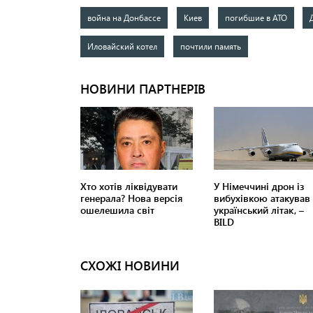
война на Донбассе
Киев
погибшие в АТО
Иловайский котел
почтили память
СХОЖІ НОВИНИ