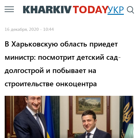
Перейти
УКР
По
к
основному
16 декабря, 2020 - 10:44
содержанию
В Харьковскую область приедет
министр: посмотрит детский сад-
долгострой и побывает на
строительстве онкоцентра