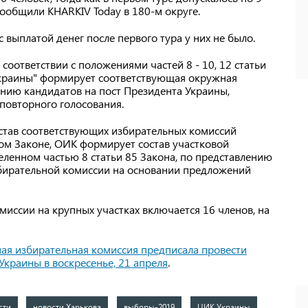
 сообщили KHARKIV Today в 180-м округе.
 выплатой денег после первого тура у них не было.
соответствии с положениями частей 8 - 10, 12 статьи
Украины" формирует соответствующая окружная
ению кандидатов на пост Президента Украины,
повторного голосования.
остав соответствующих избирательных комиссий
ом Законе, ОИК формирует состав участковой
еленном частью 8 статьи 85 Закона, по представлению
бирательной комиссии на основании предложений
миссии на крупных участках включается 16 членов, на
ая избирательная комиссия предписала провести
Украины в воскресенье, 21 апреля
.
сти
новости Харькова
выборы-2019
ЦИК Украины