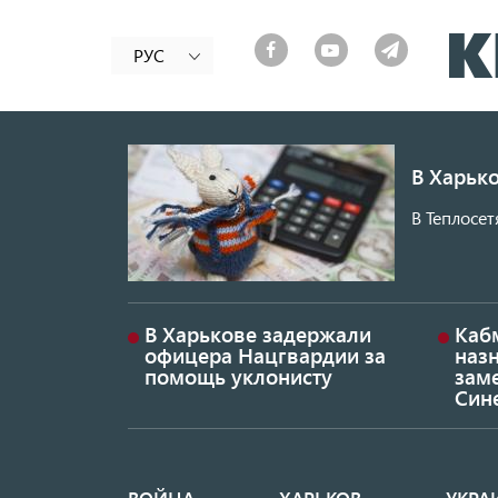
РУС
В Харько
В Теплосет
В Харькове задержали
Каб
офицера Нацгвардии за
наз
помощь уклонисту
заме
Син