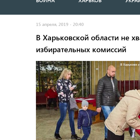
ВОЙНА
ХАРЬКОВ
УКРА
Основная
навигация
15 апреля, 2019 - 20:40
В Харьковской области не хв
избирательных комиссий
В Харькове и