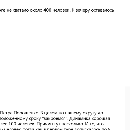
уге
не хватало около
400
человек. К вечеру оставалось
т Петра Порошенко. В целом по нашему округу до
к положенному сроку "закроемся". Динамика хорошая
олее 100 человек. Причин тут несколько. И то, что
6 человек, тогда как в первом туре допускалось по 9