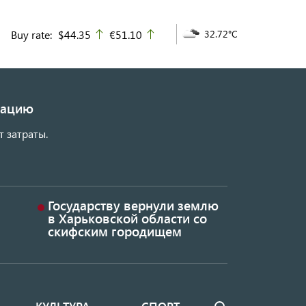
Buy rate:
$44.35
€51.10
32.72°C
up
up
изацию
т затраты.
Государству вернули землю
в Харьковской области со
скифским городищем