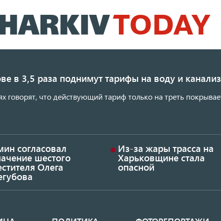
Перейти
к
основному
содержанию
ве в 3,5 раза поднимут тарифы на воду и канал
ях говорят, что действующий тариф только на треть покрывае
мин согласовал
Из-за жары трасса на
начение шестого
Харьковщине стала
стителя Олега
опасной
егубова