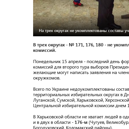
На трех округах не укомплектованы составы у
В трех округах - № 171, 176, 180 - не уко
комиссий.
Понедельник 15 апреля - последний день фо
комиссий для второго тура выборов Президен
желающие могут написать заявления на член
окружкомов.
Всего по Украине недоукомплектованы соста
территориальных избирательных округах в Дн
Луганской, Сумской, Харьковской, Херсонской
Центральной избирательной комиссии днем 1
В Харьковской области не хватает людей в од
и в двух в области -
176-м
(Чугуев, Великобур
Богодуховский, Коломакский районы).