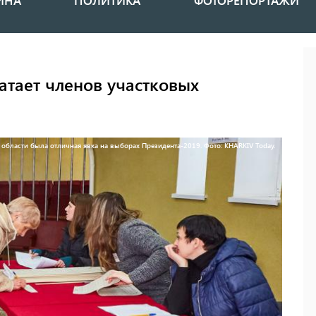
ИНА
ПОЛИТИКА
ФОТОРЕПОРТАЖИ
атает членов участковых
 области была отличная явка на выборах Президента-2019. Фото: KHARKIV Today.