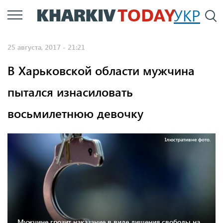
Перейти
УКР
По
к
основному
25 августа, 2017 - 21:21
содержанию
В Харьковской области мужчина
пытался изнасиловать
восьмилетнюю девочку
Ілюстративне фото.
Мужчине грозит наказание в виде лишения свободы на