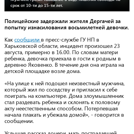
срок от 10-ти до 15-ти лет.
Полицейские задержали жителя Дергачей за
попытку изнасилования восьмилетней девочки.
Как
сообщили
в пресс-службе ГУ НП в
Харьковской области, инцидент произошел 23
августа, примерно в 16.00. По словам матери
ребенка, девочка приехала в гости к родным в
деревню Яковенко. В течение дня она играла на
детской площадке возле дома.
«На улице к ней подошел неизвестный мужчина,
который жил по соседству и пригласил к себе
поиграть на компьютере. Дома злоумышленник
стал раздевать ребенка и склонять к половому
акту неестественным способом. Потерпевшая
начала плакать и убежала домой», - говорится в
сообщении.
Услышав рассказ дочери, мать пострадавшей