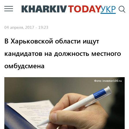
Перейти
УКР
По
к
основному
04 апреля, 2017 - 19:23
содержанию
В Харьковской области ищут
кандидатов на должность местного
омбудсмена
Фото: investor100.ru