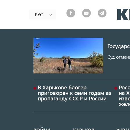
РУС
Государ
Суд отмен
В Харькове блогер
Росс
приговорен к семи годам за
на 
пропаганду СССР и России
изве
жел