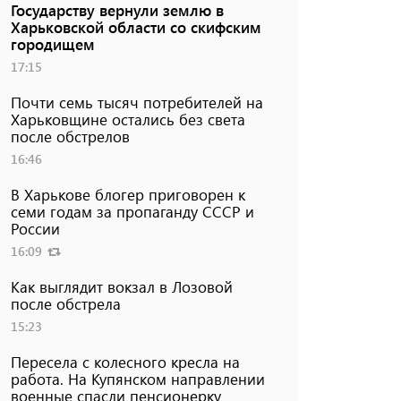
Государству вернули землю в
Харьковской области со скифским
городищем
17:15
Почти семь тысяч потребителей на
Харьковщине остались без света
после обстрелов
16:46
В Харькове блогер приговорен к
семи годам за пропаганду СССР и
России
16:09
Как выглядит вокзал в Лозовой
после обстрела
15:23
Пересела с колесного кресла на
работа. На Купянском направлении
военные спасли пенсионерку