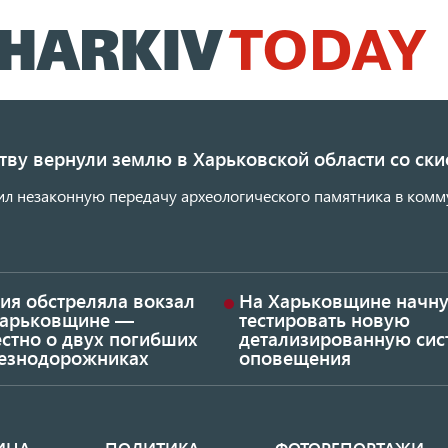
Перейти
к
основному
содержанию
ству вернули землю в Харьковской области со с
ил незаконную передачу археологического памятника в комм
ия обстреляла вокзал
На Харьковщине начну
Харьковщине —
тестировать новую
стно о двух погибших
детализированную сис
езнодорожниках
оповещения