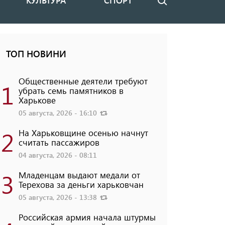
КУЛЬТУРА
СПОРТ
Поиск
ТОП НОВИНИ
Общественные деятели требуют
1
убрать семь памятников в
Харькове
05 августа, 2026 - 16:10
2
На Харьковщине осенью начнут
считать пассажиров
04 августа, 2026 - 08:11
3
Младенцам выдают медали от
Терехова за деньги харьковчан
05 августа, 2026 - 13:38
Российская армия начала штурмы