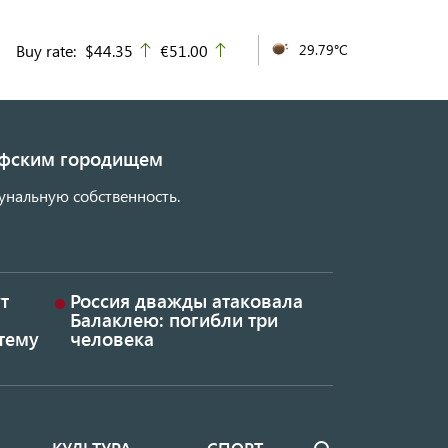
Buy rate:
$44.35
€51.00
29.79°C
up
up
кифским городищем
унальную собственность.
т
Россия дважды атаковала
Балаклею: погибли три
тему
человека