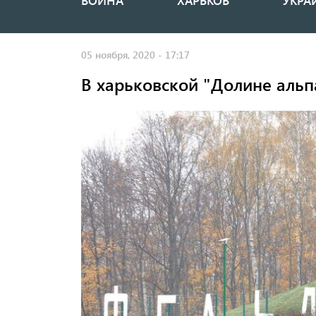
ВОЙНА
ХАРЬКОВ
УКРА
Основная
навигация
05 ноября, 2020 - 17:17
В харьковской "Долине альп