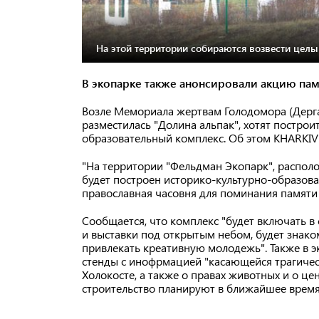
На этой территории собираются возвести целы
В экопарке также анонсировали акцию па
Возле Мемориала жертвам Голодомора (Дерга
разместилась "Долина альпак", хотят построи
образовательный комплекс. Об этом KHARKIV
"На территории "Фельдман Экопарк", распо
будет построен историко-культурно-образова
православная часовня для поминания памяти н
Сообщается, что комплекс "будет включать в 
и выставки под открытым небом, будет знако
привлекать креативную молодежь". Также в 
стенды с инофрмацией "касающейся трагическ
Холокосте, а также о правах животных и о це
строительство планируют в ближайшее время