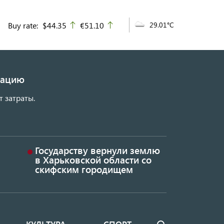
Buy rate:
$44.35
€51.10
29.01°C
up
up
изацию
т затраты.
Государству вернули землю
в Харьковской области со
скифским городищем