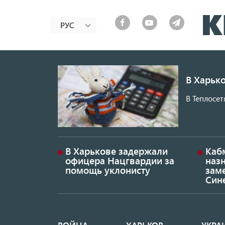
РУС
В Харько
В Теплосет
В Харькове задержали
Каб
офицера Нацгвардии за
наз
помощь уклонисту
заме
Син