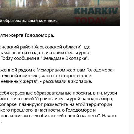
й образовательный комплекс.
мяти жертв Голодомора.
чевский район Харьковской области), где
ть часовню и создать историко-культурно-
 Today сообщили в "Фельдман Экопарке".
ложенной рядом с Мемориалом жертвам Голодомора,
тельный комплекс, частью которого станет
евинных жертв", - рассказали в экопарке.
себя серьезные образовательные проекты, в т.ч. музеи
мить с историей Украины и культурой народов мира,
экопарке планируют разместить на этой территории
ого прошлого, в частности, о Голодоморе и
нности жизни всех обитателей нашей планеты". Начать
.