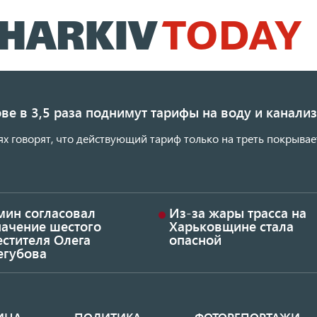
Перейти
к
основному
содержанию
ве в 3,5 раза поднимут тарифы на воду и канал
ях говорят, что действующий тариф только на треть покрывае
мин согласовал
Из-за жары трасса на
начение шестого
Харьковщине стала
стителя Олега
опасной
егубова