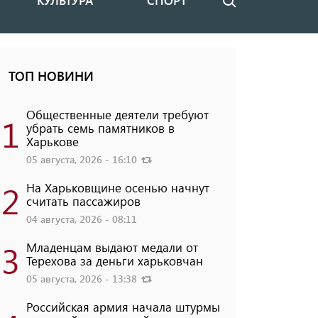
КУЛЬТУРА
СПОРТ
Поиск
ТОП НОВИНИ
Общественные деятели требуют
1
убрать семь памятников в
Харькове
05 августа, 2026 - 16:10
2
На Харьковщине осенью начнут
считать пассажиров
04 августа, 2026 - 08:11
3
Младенцам выдают медали от
Терехова за деньги харьковчан
05 августа, 2026 - 13:38
Российская армия начала штурмы