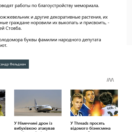
оводят работы по благоустройству мемориала.
можжевельник и другие декоративные растения, их
ные граждане норовили их выкопать и присвоить, -
ей Стовба.
голодомора буквы фамилии народного депутата
ают.
сандр Фельдман