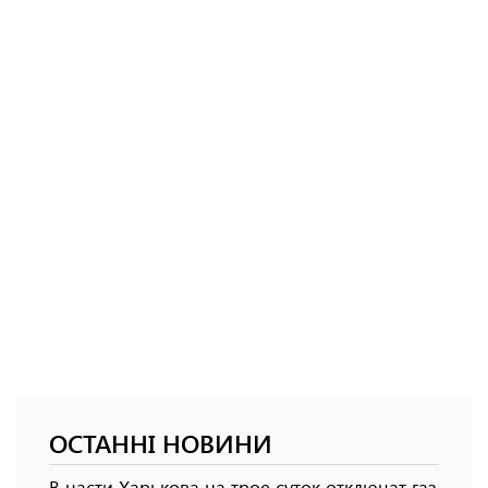
ОСТАННІ НОВИНИ
В части Харькова на трое суток отключат газ