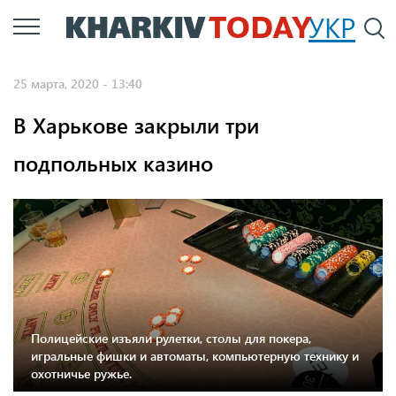
Перейти
УКР
По
к
основному
25 марта, 2020 - 13:40
содержанию
В Харькове закрыли три
подпольных казино
Полицейские изъяли рулетки, столы для покера,
игральные фишки и автоматы, компьютерную технику и
охотничье ружье.