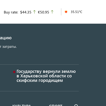
Buy rate:
$44.35
€50.95
35.51°C
up
up
изацию
т затраты.
Государству вернули землю
в Харьковской области со
скифским городищем