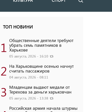
КУЛЬТУРА
СПОРТ
Поиск
ТОП НОВИНИ
Общественные деятели требуют
1
убрать семь памятников в
Харькове
05 августа, 2026 - 16:10
2
На Харьковщине осенью начнут
считать пассажиров
04 августа, 2026 - 08:11
3
Младенцам выдают медали от
Терехова за деньги харьковчан
05 августа, 2026 - 13:38
Российская армия начала штурмы