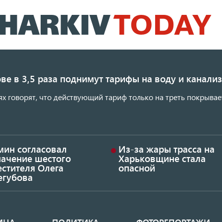
Перейти
к
основному
содержанию
ве в 3,5 раза поднимут тарифы на воду и канал
ях говорят, что действующий тариф только на треть покрывае
мин согласовал
Из-за жары трасса на
начение шестого
Харьковщине стала
стителя Олега
опасной
егубова