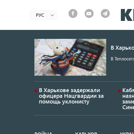
РУС
В Харько
В Теплосет
В Харькове задержали
Каб
офицера Нацгвардии за
наз
помощь уклонисту
заме
Син