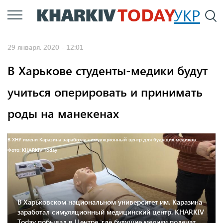
Перейти
УКР
По
к
основному
29 января, 2020 - 12:01
содержанию
В Харькове студенты-медики будут
учиться оперировать и принимать
роды на манекенах
В ХНУ имени Каразина заработал симуляционный центр для будущих медиков.
Фото: KHARKIV Today
В Харьковском национальном университет им. Каразина
заработал симуляционный медицинский центр. KHARKIV
Today побывал в Центре, где будущие медики полечат