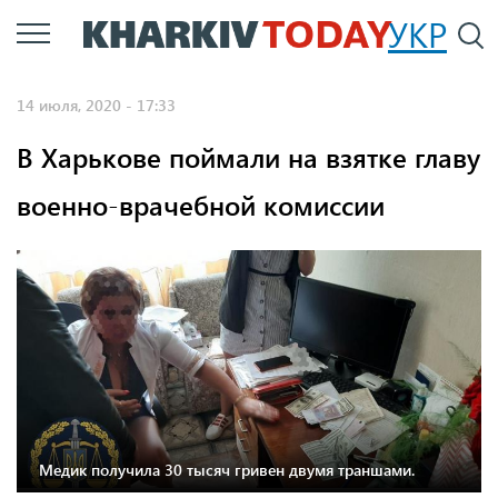
Перейти
УКР
По
к
основному
14 июля, 2020 - 17:33
содержанию
В Харькове поймали на взятке главу
военно-врачебной комиссии
Медик получила 30 тысяч гривен двумя траншами.