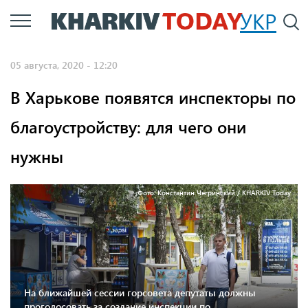
Перейти
УКР
По
к
основному
05 августа, 2020 - 12:20
содержанию
В Харькове появятся инспекторы по
благоустройству: для чего они
нужны
Фото: Константин Чегринский / KHARKIV Today
На ближайшей сессии горсовета депутаты должны
проголосовать за создание инспекции по