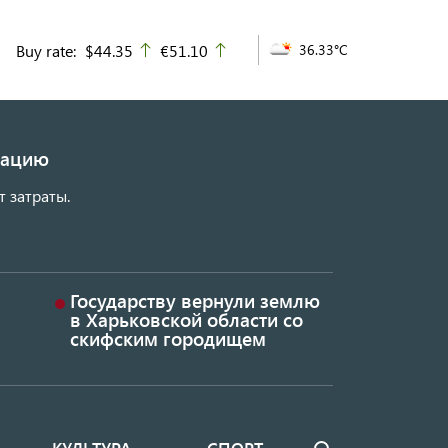
Buy rate:
$44.35
€51.10
36.33°C
up
up
изацию
т затраты.
Государству вернули землю
в Харьковской области со
скифским городищем