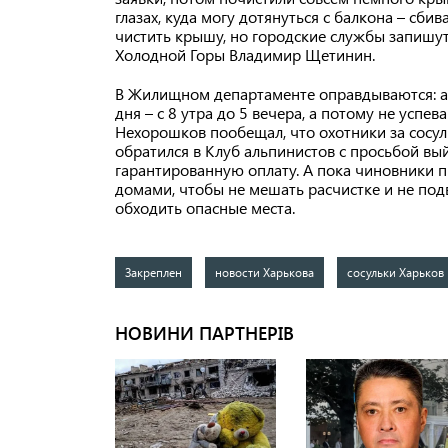
глазах, куда могу дотянуться с балкона – сби
чистить крышу, но городские службы запишут 
Холодной Горы Владимир Щетинин.
В Жилищном департаменте оправдываются: ал
дня – с 8 утра до 5 вечера, а потому не успе
Нехорошков пообещал, что охотники за сосул
обратился в Клуб альпинистов с просьбой вы
гарантированную оплату. А пока чиновники 
домами, чтобы не мешать расчистке и не под
обходить опасные места.
Закреплен
новости Харькова
сосульки Харьков