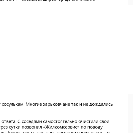
сосулькам. Многие харьковчане так и не дождались
т ответа. С соседями самостоятельно очистили свои
Через сутки позвонил «Жилкомсервис» по поводу
. Теперь опять тает снег, сосульки снова растут на