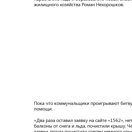
жилищного хозяйства Роман Нехорошков.
Пока что коммунальщики проигрывают битву 
помощи.
«Два раза оставил заявку на сайте «1562», не
балконы от снега и льда, почистили крышу. 
заявки, потом почистили совсем немного крышу