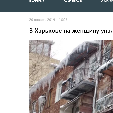
ВОЙНА
ХАРЬКОВ
УКРА
Основная
навигация
20 января, 2019 - 16:26
В Харькове на женщину упал