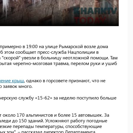
я примерно в 19:00 на улице Рымарской возле дома
б этом сообщает пресс-служба Нацполиции в
 "скорой" увезли в больницу неотложной помощи. Там
крытая черепно-мозговая травма, перелом руки и ушиб
нение крыш
, однако в горсовете признают, что не
о заявок много.
тчерскую службу «15-62» за неделю поступило больше
 около 170 альпинистов и более 15 автовышек. За
наледи до 150 зданий. Усложняют работу погодные
 резкие перепады температуры, способствующие
х зон", – рассказал директор Департамента