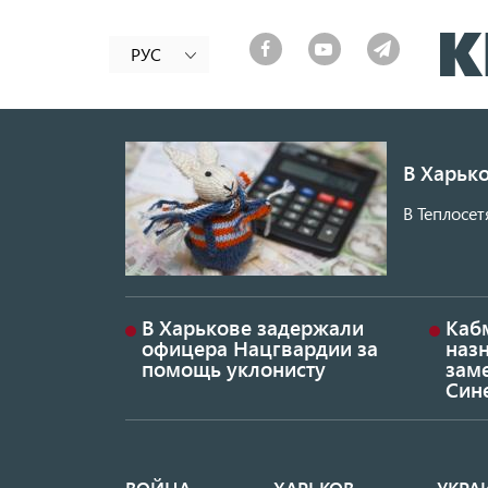
РУС
В Харько
В Теплосет
В Харькове задержали
Каб
офицера Нацгвардии за
наз
помощь уклонисту
заме
Син