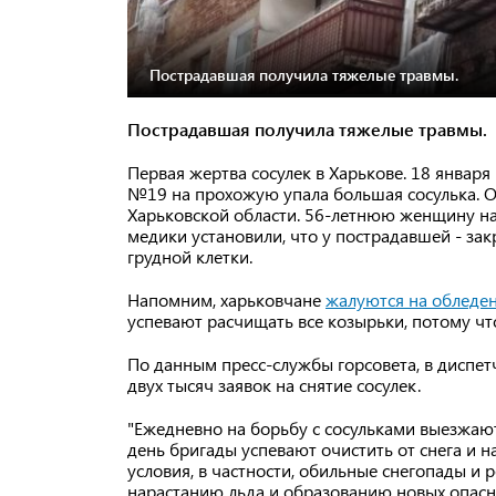
Пострадавшая получила тяжелые травмы.
Пострадавшая получила тяжелые травмы.
Первая жертва сосулек в Харькове. 18 январ
№19 на прохожую упала большая сосулька. О
Харьковской области. 56-летнюю женщину на
медики установили, что у пострадавшей - за
грудной клетки.
Напомним, харьковчане
жалуются на обледе
успевают расчищать все козырьки, потому чт
По данным пресс-службы горсовета, в диспе
двух тысяч заявок на снятие сосулек.
"Ежедневно на борьбу с сосульками выезжают
день бригады успевают очистить от снега и 
условия, в частности, обильные снегопады и
нарастанию льда и образованию новых опасны