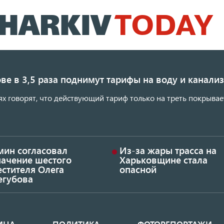
Перейти
к
основному
содержанию
ве в 3,5 раза поднимут тарифы на воду и канал
ях говорят, что действующий тариф только на треть покрывае
мин согласовал
Из-за жары трасса на
начение шестого
Харьковщине стала
стителя Олега
опасной
егубова