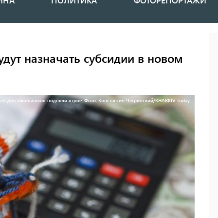
ИНА
ПОЛИТИКА
ФОТОРЕПОРТАЖИ
удут назначать субсидии в новом
ло для школьников подняли втрое. Фото: Константин Чегринский/KHARKIV Today