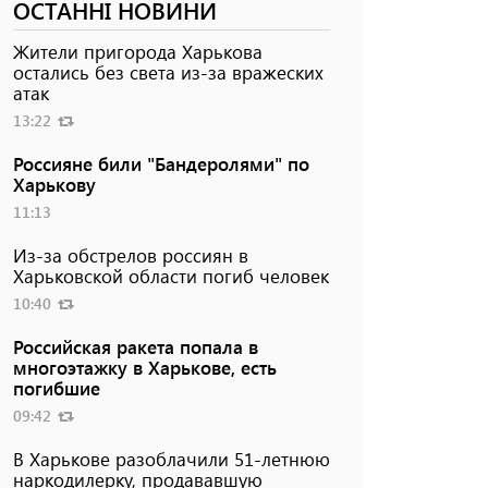
ОСТАННІ НОВИНИ
Жители пригорода Харькова
остались без света из-за вражеских
атак
13:22
Россияне били "Бандеролями" по
Харькову
11:13
Из-за обстрелов россиян в
Харьковской области погиб человек
10:40
Российская ракета попала в
многоэтажку в Харькове, есть
погибшие
09:42
В Харькове разоблачили 51-летнюю
наркодилерку, продававшую