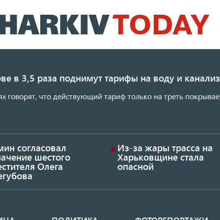
Перейти
к
основному
содержанию
ве в 3,5 раза поднимут тарифы на воду и канал
ях говорят, что действующий тариф только на треть покрывае
мин согласовал
Из-за жары трасса на
начение шестого
Харьковщине стала
стителя Олега
опасной
егубова