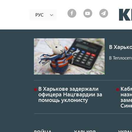
РУС
В Харько
В Теплосет
В Харькове задержали
Каб
офицера Нацгвардии за
наз
помощь уклонисту
заме
Син