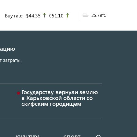
Buy rate:
$44.35
€51.10
25.78°C
up
up
изацию
т затраты.
Государству вернули землю
в Харьковской области со
скифским городищем