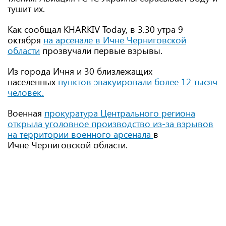
тушит их.
Как сообщал KHARKIV Today, в 3.30 утра 9
октября
на арсенале в Ичне Черниговской
области
прозвучали первые взрывы.
Из города Ичня и 30 близлежащих
населенных
пунктов эвакуировали более 12 тысяч
человек.
Военная
прокуратура Центрального региона
открыла уголовное производство из-за взрывов
на территории военного арсенала
в
Ичне Черниговской области.