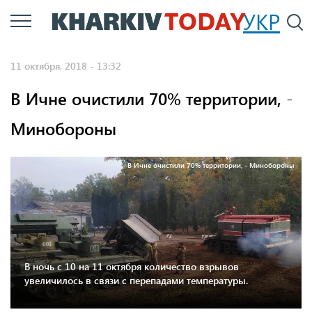
Перейти
УКР
По
к
основному
11 октября, 2018 - 13:32
содержанию
В Ичне очистили 70% территории, -
Минобороны
В Ичне очистили 70% территории, - Минобороны
В ночь с 10 на 11 октября количество взрывов
увеличилось в связи с перепадами температуры.