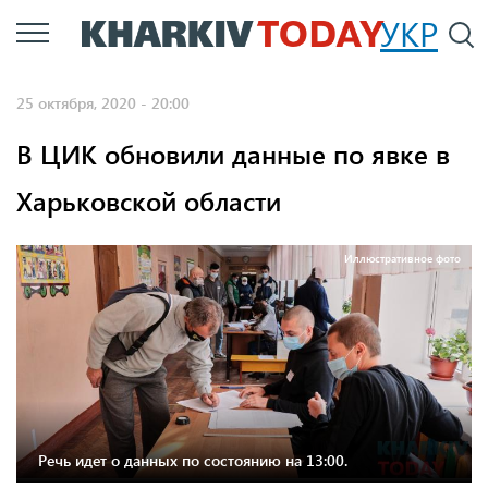
Перейти
УКР
По
к
основному
25 октября, 2020 - 20:00
содержанию
В ЦИК обновили данные по явке в
Харьковской области
Иллюстративное фото
Речь идет о данных по состоянию на 13:00.