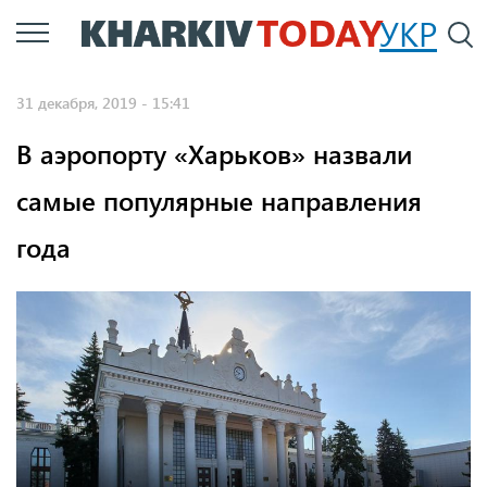
Перейти
УКР
По
к
основному
31 декабря, 2019 - 15:41
содержанию
В аэропорту «Харьков» назвали
самые популярные направления
года