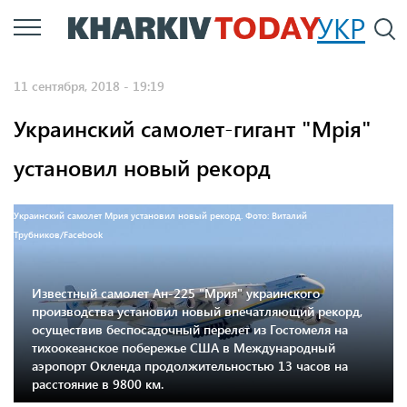
Перейти
УКР
По
к
основному
11 сентября, 2018 - 19:19
содержанию
Украинский самолет-гигант "Мрія"
установил новый рекорд
Украинский самолет Мрия установил новый рекорд. Фото: Виталий
Трубников/Facebook
Известный самолет Ан-225 "Мрия" украинского
производства установил новый впечатляющий рекорд,
осуществив беспосадочный перелет из Гостомеля на
тихоокеанское побережье США в Международный
аэропорт Окленда продолжительностью 13 часов на
расстояние в 9800 км.