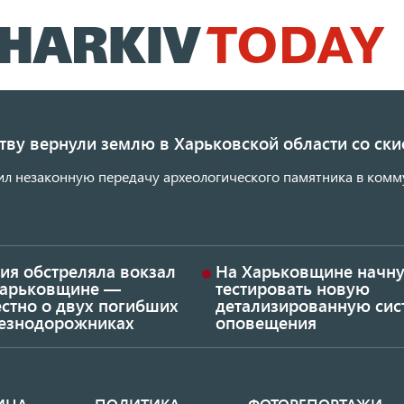
Перейти
к
основному
содержанию
ству вернули землю в Харьковской области со с
ил незаконную передачу археологического памятника в комм
ия обстреляла вокзал
На Харьковщине начну
Харьковщине —
тестировать новую
стно о двух погибших
детализированную сис
езнодорожниках
оповещения