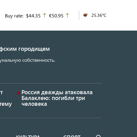
Buy rate:
$44.35
€50.95
25.36°C
up
up
кифским городищем
унальную собственность.
т
Россия дважды атаковала
Балаклею: погибли три
тему
человека