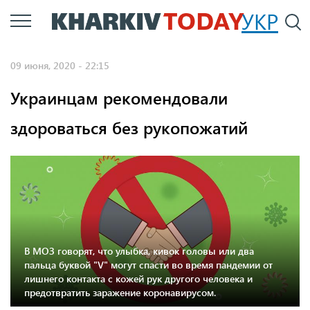
Перейти
УКР
По
к
основному
09 июня, 2020 - 22:15
содержанию
Украинцам рекомендовали
здороваться без рукопожатий
В МОЗ говорят, что улыбка, кивок головы или два
пальца буквой "V" могут спасти во время пандемии от
лишнего контакта с кожей рук другого человека и
предотвратить заражение коронавирусом.