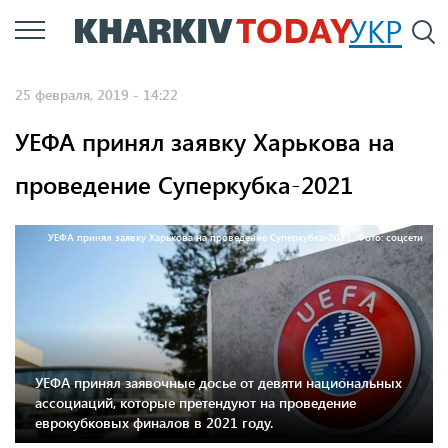
Перейти
УКР
По
к
основному
25 февраля, 2019 - 14:22
содержанию
УЕФА принял заявку Харькова на
проведение Суперкубка-2021
УЕФА принял заявку Харькова на проведение Суперкубка-2021. Фото: соцсети
УЕФА принял заявочные досье от девяти национальных
ассоциаций, которые претендуют на проведение
еврокубковых финалов в 2021 году.