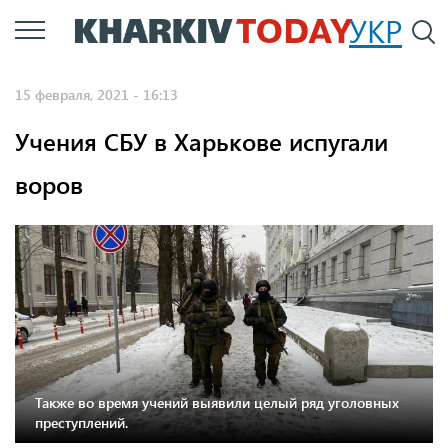
Перейти
УКР
По
к
основному
15 февраля, 2021 - 16:13
содержанию
Учения СБУ в Харькове испугали
воров
Также во время учений выявили целый ряд уголовных
преступлений.