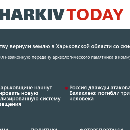
Перейти
к
основному
содержанию
ству вернули землю в Харьковской области со с
ил незаконную передачу археологического памятника в комм
Харьковщине начнут
Россия дважды атаков
тировать новую
Балаклею: погибли три
ализированную систему
человека
вещения