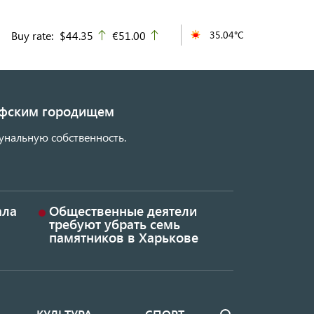
Buy rate:
$44.35
€51.00
35.04°C
up
up
кифским городищем
унальную собственность.
ала
Общественные деятели
требуют убрать семь
памятников в Харькове