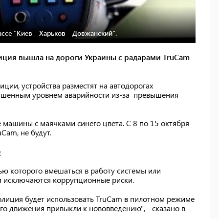
ассе "Киев - Харьков - Довжанский".
лиция вышла на дороги Украины с радарами TruCam
иции, устройства разместят на автодорогах
вышенным уровнем аварийности из-за превышения
 машины с маячками синего цвета. С 8 по 15 октября
Cam, не будут.
е
ю которого вмешаться в работу системы или
м исключаются коррупционные риски.
олиция будет использовать TruCam в пилотном режиме
о движения привыкли к нововведению", - сказано в