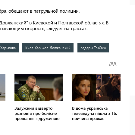
бря, обещают в патрульной полиции.
 Довжанский" в Киевской и Полтавской областях. В
тывающим скорость, следует на трассах:
 Харькова
Киев-Харьков-Довжанский
радары TruCam