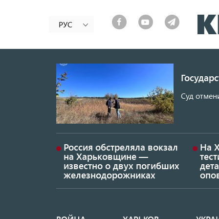
РУС
Государ
Суд отмен
Россия обстреляла вокзал
На 
на Харьковщине —
тес
известно о двух погибших
дет
железнодорожниках
опо