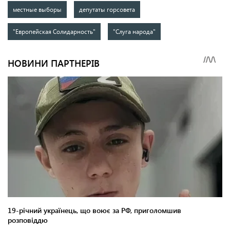
местные выборы
депутаты горсовета
"Европейская Солидарность"
"Слуга народа"