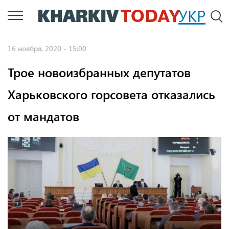
Перейти
УКР
По
к
основному
16 ноября, 2020 - 15:00
содержанию
Трое новоизбранных депутатов
Харьковского горсовета отказались
от мандатов