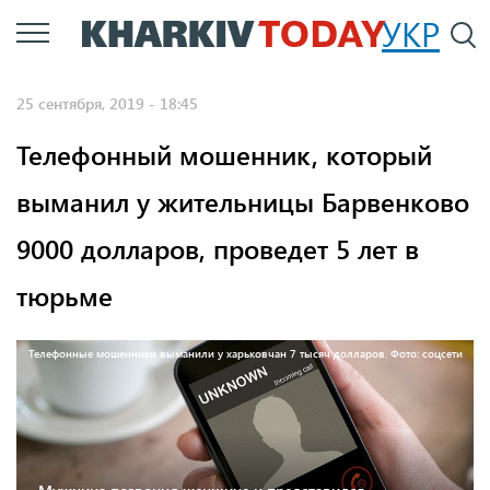
Перейти
УКР
По
к
основному
25 сентября, 2019 - 18:45
содержанию
Телефонный мошенник, который
выманил у жительницы Барвенково
9000 долларов, проведет 5 лет в
тюрьме
Телефонные мошенники выманили у харьковчан 7 тысяч долларов. Фото: соцсети