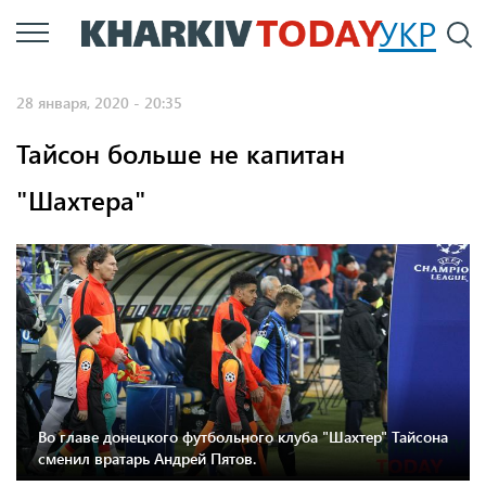
Перейти
УКР
По
к
основному
28 января, 2020 - 20:35
содержанию
Тайсон больше не капитан
"Шахтера"
Во главе донецкого футбольного клуба "Шахтер" Тайсона
сменил вратарь Андрей Пятов.