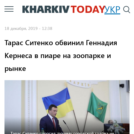
Перейти
УКР
По
к
основному
18 декабря, 2019 - 12:38
содержанию
Тарас Ситенко обвинил Геннадия
Кернеса в пиаре на зоопарке и
рынке
Тарас Ситенко спросил, почему городской голова не