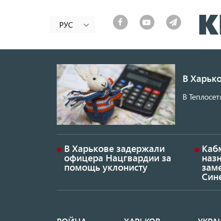
РУС
В Харько
В Теплосет
В Харькове задержали
Каб
офицера Нацгвардии за
наз
помощь уклонисту
заме
Син