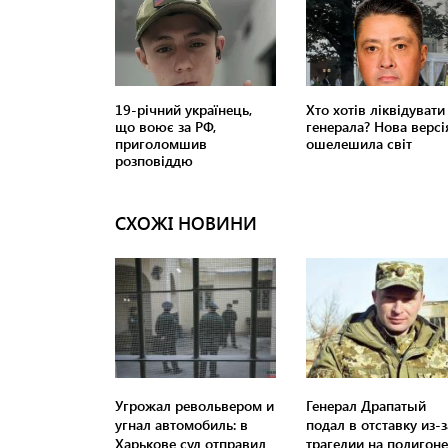
СХОЖІ НОВИНИ
Угрожал револьвером и
Генерал Драпатый
угнал автомобиль: в
подал в отставку из-з
Харькове суд отправил
трагедии на полигоне