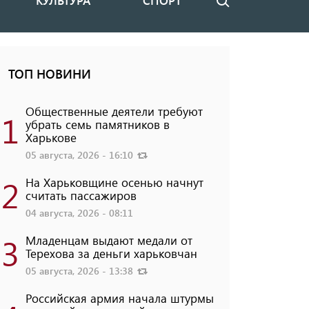
КУЛЬТУРА
СПОРТ
Поиск
ТОП НОВИНИ
Общественные деятели требуют
1
убрать семь памятников в
Харькове
05 августа, 2026 - 16:10
2
На Харьковщине осенью начнут
считать пассажиров
04 августа, 2026 - 08:11
3
Младенцам выдают медали от
Терехова за деньги харьковчан
05 августа, 2026 - 13:38
Российская армия начала штурмы