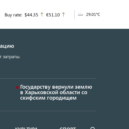
Buy rate:
$44.35
€51.10
29.01°C
up
up
изацию
т затраты.
Государству вернули землю
в Харьковской области со
скифским городищем