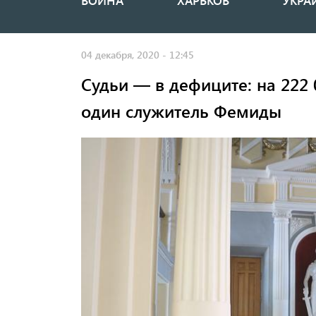
ВОЙНА
ХАРЬКОВ
УКРА
Основная
навигация
04 декабря, 2020 - 12:45
Судьи — в дефиците: на 222
один служитель Фемиды