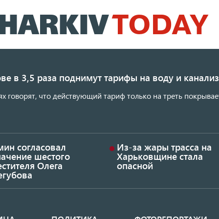
Перейти
к
основному
содержанию
ве в 3,5 раза поднимут тарифы на воду и канал
ях говорят, что действующий тариф только на треть покрывае
мин согласовал
Из-за жары трасса на
начение шестого
Харьковщине стала
стителя Олега
опасной
егубова