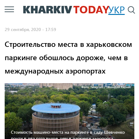
Перейти
УКР
По
к
основному
29 сентября, 2020 - 17:59
содержанию
Строительство места в харьковском
паркинге обошлось дороже, чем в
международных аэропортах
Фото: Telegram / Геннадий Кернес
Стоимость машино-места на паркинге в саду Шевченко
почти в два раза выше, чем в паркинге аэропорта