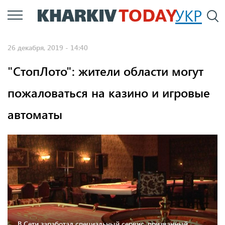
Перейти
УКР
По
к
основному
26 декабря, 2019 - 14:40
содержанию
"СтопЛото": жители области могут
пожаловаться на казино и игровые
автоматы
В Сети заработал специальный сервис, призванный