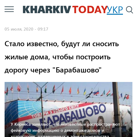
Перейти
УКР
По
к
основному
05 июля, 2020 - 09:17
содержанию
Стало известно, будут ли сносить
жилые дома, чтобы построить
дорогу через "Барабашово"
У Кернеса заявляют, что неизвестные распространяют
фейковую информацию о демонтаже домов и
хозпостроек, размещенных в зоне строительства