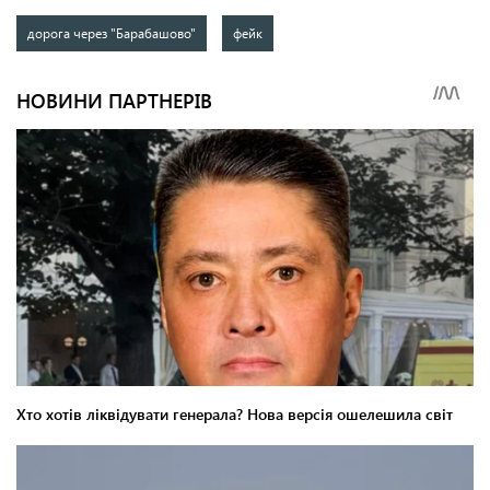
дорога через "Барабашово"
фейк