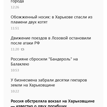
города
12:26
Обожженный носик: в Харькове спасли из
пламени двух котят
11:51
Движение поездов в Лозовой остановили
после атаки РФ
11:20
Россияне сбросили "Бандероль" на
Балаклею
10:53
У бизнесмена забрали десятки гектаров
земли на Харьковщине
10:22
Россия обстреляла вокзал на Харьковщине
— известно о двух погибших