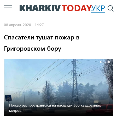
Перейти
УКР
По
к
основному
08 апреля, 2020 - 14:27
содержанию
Спасатели тушат пожар в
Григоровском бору
Фото: ХС
Пожар распространился на площади 300 квадратных
метров.