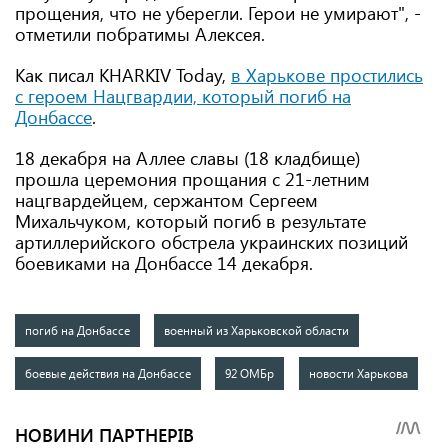
прощения, что не уберегли. Герои не умирают", -
отметили побратимы Алексея.
Как писал KHARKIV Today,
в Харькове простились
с героем Нацгвардии, который погиб на
Донбассе
.
18 декабря на Аллее славы (18 кладбище)
прошла церемония прощания с 21-летним
нацгвардейцем, сержантом Сергеем
Михальчуком, который погиб в результате
артиллерийского обстрела украинских позиций
боевиками на Донбассе 14 декабря.
погиб на Донбассе
военный из Харьковской области
боевые действия на Донбассе
92 ОМБр
новости Харькова