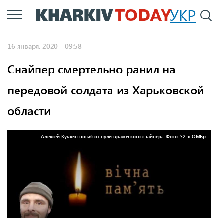
Перейти
УКР
По
к
основному
16 января, 2020 - 09:58
содержанию
Снайпер смертельно ранил на
передовой солдата из Харьковской
области
Алексей Кучкин погиб от пули вражеского снайпера. Фото: 92-я ОМБр