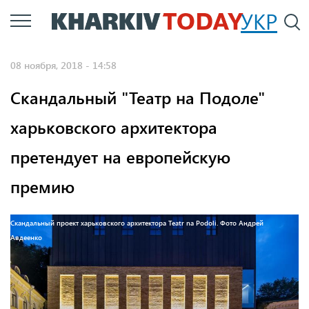
Перейти
УКР
По
к
основному
08 ноября, 2018 - 14:58
содержанию
Скандальный "Театр на Подоле"
харьковского архитектора
претендует на европейскую
премию
Скандальный проект харьковского архитектора Teatr na Podoli. Фото Андрей
Авдеенко