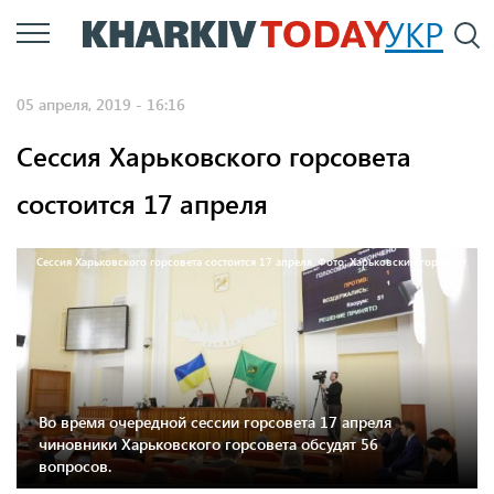
Перейти
УКР
По
к
основному
05 апреля, 2019 - 16:16
содержанию
Сессия Харьковского горсовета
состоится 17 апреля
Сессия Харьковского горсовета состоится 17 апреля. Фото: Харьковский горсовет
Во время очередной сессии горсовета 17 апреля
чиновники Харьковского горсовета обсудят 56
вопросов.