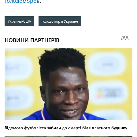
голодоморов
.
Украина-США
Голодомор в Украине