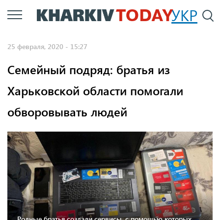
Перейти
УКР
По
к
основному
25 февраля, 2020 - 15:27
содержанию
Семейный подряд: братья из
Харьковской области помогали
обворовывать людей
Родные братья создали сервисы, с помощью которых