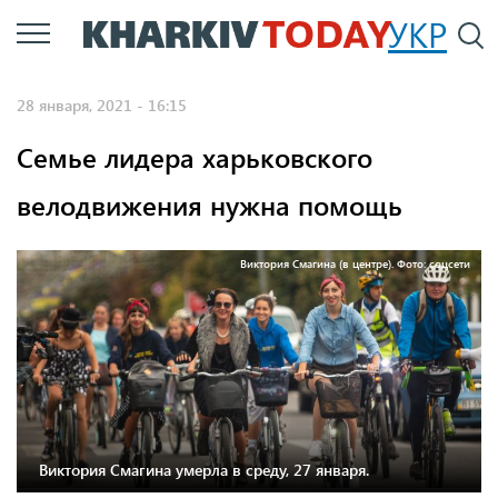
Перейти
УКР
По
к
основному
28 января, 2021 - 16:15
содержанию
Семье лидера харьковского
велодвижения нужна помощь
Виктория Смагина (в центре). Фото: соцсети
Виктория Смагина умерла в среду, 27 января.