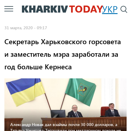
Перейти
УКР
По
к
основному
31 марта, 2020 - 09:17
содержанию
Секретарь Харьковского горсовета
и заместитель мэра заработали за
год больше Кернеса
Александр Новак дал взаймы почти 30 000 долларов, а
Татьяна Чечетова-Терашвили при миллионном доходе не